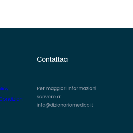
Contattaci
Per maggiori informazioni
licy
scrivere a:
 Condizioni
info@dizionariomedico.it
r
o