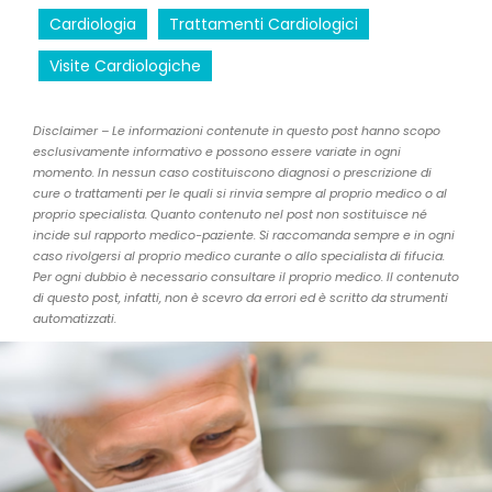
Cardiologia
Trattamenti Cardiologici
Visite Cardiologiche
Disclaimer – Le informazioni contenute in questo post hanno scopo
esclusivamente informativo e possono essere variate in ogni
momento. In nessun caso costituiscono diagnosi o prescrizione di
cure o trattamenti per le quali si rinvia sempre al proprio medico o al
proprio specialista. Quanto contenuto nel post non sostituisce né
incide sul rapporto medico-paziente. Si raccomanda sempre e in ogni
caso rivolgersi al proprio medico curante o allo specialista di fifucia.
Per ogni dubbio è necessario consultare il proprio medico. Il contenuto
di questo post, infatti, non è scevro da errori ed è scritto da strumenti
automatizzati.