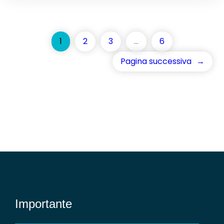
1
2
3
…
6
Pagina successiva
→
Importante