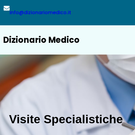
Vai
al
info@dizionariomedico.it
contenuto
Dizionario Medico
Visite Specialistiche