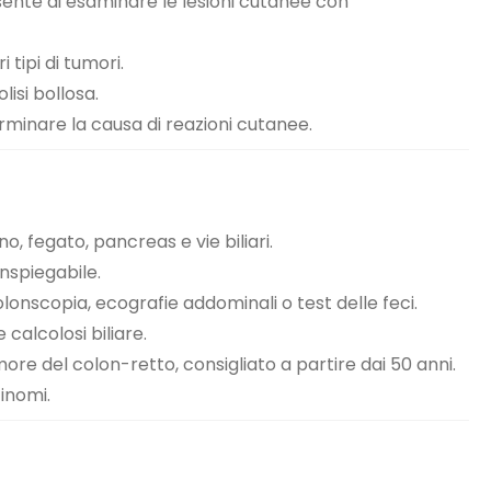
nsente di esaminare le lesioni cutanee con
tipi di tumori.
lisi bollosa.
erminare la causa di reazioni cutanee.
o, fegato, pancreas e vie biliari.
nspiegabile.
nscopia, ecografie addominali o test delle feci.
calcolosi biliare.
re del colon-retto, consigliato a partire dai 50 anni.
inomi.