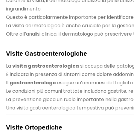
Durante la visita, il dermatologo analizza la pelle uti
ingrandimento.
Questo è particolarmente importante per identificare l
La visita dermatologica è anche cruciale per la gestione 
Oltre all’analisi clinica, il dermatologo può prescrive
Visite Gastroenterologiche
La
visita gastroenterologica
si occupa delle patologi
È indicata in presenza di sintomi come dolore addominal
Il
gastroenterologo
esegue un’anamnesi dettagliata e
Le condizioni più comuni trattate includono gastrite, re
La prevenzione gioca un ruolo importante nella gastroen
Una visita gastroenterologica tempestiva può prevenir
Visite Ortopediche