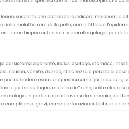
lizzando strumenti specifici come il dermatoscopio, che co
esioni sospette che potrebbero indicare melanomi o altri 
delle malattie rare della pelle, come l’ittiosi e l’epidermo
re test come biopsie cutanee o esami allergologici per det
e del sistema digerente, inclusi esofago, stomaco, intestin
e, nausea, vomito, diarrea, stitichezza o perdita di peso i
 può richiedere esami diagnostici come gastroscopia, colo
flusso gastroesofageo, malattia di Crohn, colite ulcerosa e 
terologia, in particolare attraverso lo screening del tumo
e complicanze gravi, come perforazioni intestinali o carc