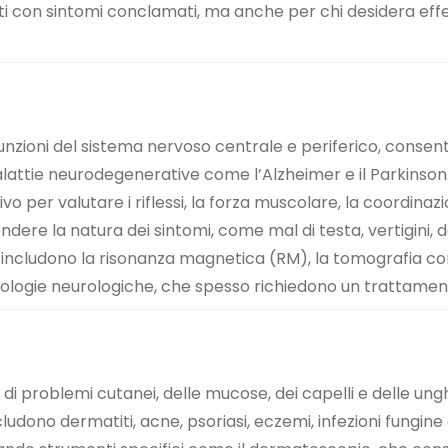
enti con sintomi conclamati, ma anche per chi desidera ef
 funzioni del sistema nervoso centrale e periferico, consen
malattie neurodegenerative come l’Alzheimer e il Parkinson
 per valutare i riflessi, la forza muscolare, la coordinazio
e la natura dei sintomi, come mal di testa, vertigini, deb
ogo includono la risonanza magnetica (RM), la tomografia
atologie neurologiche, che spesso richiedono un trattame
e di problemi cutanei, delle mucose, dei capelli e delle ungh
ludono dermatiti, acne, psoriasi, eczemi, infezioni fungine