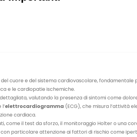
a del cuore e del sistema cardiovascolare, fondamentale 
diaca e le cardiopatie ischemiche.
ettagliata, valutando la presenza di sintomi come dolore 
 l’
elettrocardiogramma
(ECG), che misura l’attività e
nzione cardiaca.
ati, come il test da sforzo, il monitoraggio Holter o una co
 con particolare attenzione ai fattori di rischio come iper