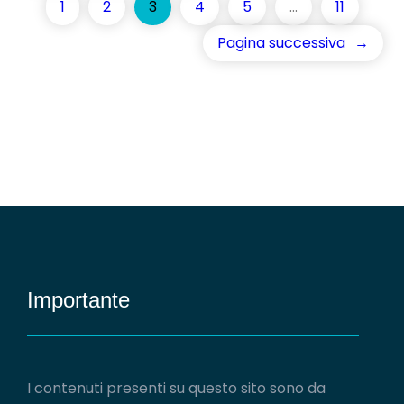
1
2
3
4
5
…
11
Pagina successiva
→
Importante
I contenuti presenti su questo sito sono da