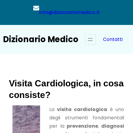
Vai
al
info@dizionariomedico.it
contenuto
Dizionario Medico
Contatti
Visita Cardiologica, in cosa
consiste?
La
visita cardiologica
è uno
degli strumenti fondamentali
per la
prevenzione
,
diagnosi