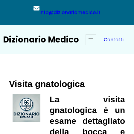
Vai
al
info@dizionariomedico.it
contenuto
Dizionario Medico
Contatti
Visita gnatologica
La visita
gnatologica è un
esame dettagliato
della bocca e