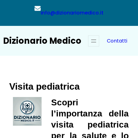
Vai
al
info@dizionariomedico.it
contenuto
Dizionario Medico
Contatti
Visita pediatrica
Scopri
l’importanza della
visita pediatrica
per la salute e lo